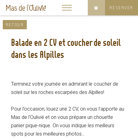
Réserver
un séminaire
RÉSERVER
RETOUR
PLAISIR D'OFFRIR
Balade en 2 CV et coucher de soleil
Offrir
un bon cadeau
dans les Alpilles
BESOIN D'INSPIRATION
ACCUEIL
Terminez votre journée en admirant le coucher de
Découvrir
les offres
VOTRE CHAMBRE
soleil sur les roches escarpées des Alpilles!
LE RESTAURANT
Pour l’occasion, louez une 2 CV, on vous l’apporte au
VOS EXPÉRIENCES
Mas de l’Oulivié et on vous prépare un chouette
MAS DE L’OULIVIÉ
panier pique-nique. On vous indique les meilleurs
SÉMINAIRES
spots pour les meilleures photos…