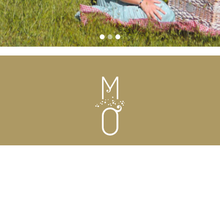
Mas de l’Oulivié – Hôtel ****
2100 route d’Arles
13520 Les Baux-de-Provence – France
T.
+33(0)4 90 54 35 78